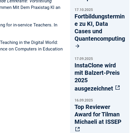
nde Lehrkräfte: Vorstellung
ammen Mit Dem Praxistag KI an
17.10.2025
Fortbildungstermin
e zu KI, Data
ing for in-service Teachers. In
Cases und
Quantencomputing
 Teaching in the Digital World:
rence on Computers in Education
17.09.2025
InstaClone wird
mit Balzert-Preis
2025
ausgezeichnet
16.09.2025
Top Reviewer
Award for Tilman
Michaeli at ISSEP