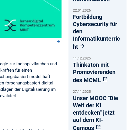
22.01.2026
Fortbildung
Cybersecurity für
den
Informatikunterric
ht
11.12.2025
Thinkaton mit
egie zur fachspezifischen und
räften für einen
Promovierenden
rschungsbasiert modellhaft
des MCML
en forschungsbasiert digital
dlagen der Digitalisierung im
27.11.2025
evaluiert.
Unser MOOC "Die
Welt der KI
entdecken" jetzt
auf dem KI-
Campus