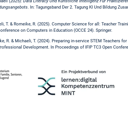
aeli (2025):
Data Literacy Und Künstliche Intelligenz Für Praktiziere
ldungsangebots
. In: Tagungsband Der 2. Tagung KI Und Bildung Zus
eli, T. & Romeike, R. (2025). Computer Science for all: Teacher Train
Conference on Computers in Education (OCCE 24). Springer.
ike, R. & Michaeli, T. (2024). Preparing in-service STEM Teachers for
Professional Development. In Proceedings of IFIP TC3 Open Confe